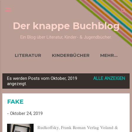
Direkt zum Hauptbereich
Der knappe Buchblog
Ein Blog über Literatur, Kinder- & Jugendbücher.
LITERATUR
KINDERBÜCHER
MEHR…
Es werden Posts vom Oktober, 2019
ALLE ANZEIGEN
P
angezeigt.
o
s
FAKE
t
s
-
Oktober 24, 2019
Rudkoffsky, Frank Roman Verlag Voland &