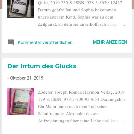
Quist, 2019 235 S. ISBN: 978-3-8639-12437
Darum geht's: Jan und Sophia bekommen
unerwartet ein Kind. Sophia war zu dem
Zeitpunkt, an dem sie unverhofft schwanger
wurde, gerade dabei, eine Führungsposition
bei Daimler in Stuttgart anzutreten. Jan will als
MEHR ANZEIGEN
Kommentar veröffentlichen
freier Journalist Fuß fassen. Gemeinsam sind
sie dabei, eine Weltreise zu planen. Doch dann
bekommen sie Max und sämtliche Pläne sind
Der Irrtum des Glücks
plötzlich nichts mehr wert. Sophia findet sich
in der Situation einer jungen Mutter mit einem
-
Oktober 21, 2019
"Schreibaby" wieder und fühlt sich völlig
überfordert und allein-gelassen. Keine ihrer
Zoderer, Joseph Roman Haymon Verlag, 2019
Freundinnen hat ein Kind. Mit niemandem
179 S. ISBN: 978-3-709-934654 Darum geht's:
kann sie sich austauschen, außer mit Jan. Der
Ein Mann findet nach dem Tod seines
versucht aber gerade, durch ein Volontariat
Schulfreundes Alexander dessen
eine Stelle bei einer Zeitung zu bekommen,
Aufzeichnungen über seine Liebe und lernt ihn
also hält sie ihm auch so gut es geht den
dadurch von einer ihm völlig unbekannten
Rücken frei. Sophia sucht ein Ventil für ihren