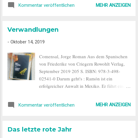
Seite kennen. Er, der Journalist, beschließt, die
aufgestauten Frust und findet dieses schließlich
MEHR ANZEIGEN
Kommentar veröffentlichen
Gedanken seines Freundes zu veröffentlichen.
im Internet, in dem sie als Troll unter versc...
Im Zwiegespräch mit sich selbst versucht
Alexander seine Gefühle zu erklären. Er war
Verwandlungen
sein Leben lang Single und hat nicht an die
Liebe geglaubt, bis sie ihn an seinem
-
Oktober 14, 2019
Lebensabend mit einer solchen Wucht trifft,
dass er nicht recht weiß, wie er damit umgehen
Comensal, Jorge Roman Aus dem Spanischen
soll. Der besondere Umstand, dass die Frau
von Friederike von Criegern Rowohlt Verlag,
deutlich jünger ist als er, eine Tochter und
September 2019 205 S. ISBN: 978-3-498-
einen Mann hat, mit dem sie glücklich ist,
02541-0 Darum geht's : Ramón ist ein
macht alles noch schwieriger. Allerdings wäre
erfolgreicher Anwalt in Mexiko. Er führt eine
es für Alexander auch nicht vorstellbar, wenn
glückliche Ehe und hat zwei gesunde Kinder
seine Geliebter frei wäre für ihn. Ein
im Teenager-Alter. Als er plötzlich einen
Zusammenleben würde ihn erdrücken. Nur die
MEHR ANZEIGEN
Kommentar veröffentlichen
stechenden Schmerz in seiner Zunge spürt, die
Gedanken an einen gemeinsamen Alltag oder
wenige Stunden später durch einen Tumor
an gemeinsame Reisen, nur die Illusion vo...
gelähmt ist, ändert sich Ramóns Leben zur
Das letzte rote Jahr
Gänze. Ihm muss die Zunge entfernt werden
und so verliert der sprachgewandte Anwalt