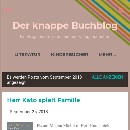
Direkt zum Hauptbereich
Der knappe Buchblog
Ein Blog über Literatur, Kinder- & Jugendbücher.
LITERATUR
KINDERBÜCHER
MEHR…
Es werden Posts vom September, 2018
ALLE ANZEIGEN
P
angezeigt.
o
s
Herr Kato spielt Familie
t
s
-
September 25, 2018
Flasar, Milena Michiko. Herr Kato spielt