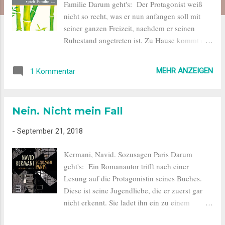
Familie Darum geht's: Der Protagonist weiß
nicht so recht, was er nun anfangen soll mit
seiner ganzen Freizeit, nachdem er seinen
Ruhestand angetreten ist. Zu Hause kommt er
sich überflüssig vor, die Arbeitskollegen will er
nicht mehr belästigen, seine Kinder sind
MEHR ANZEIGEN
1 Kommentar
erwachsen und wohnen nicht in der Nähe. Als
er auf einem Friedhof Mie kennen lernt,
beginnt ein neues Abenteuer für ihn. "'Also
Nein. Nicht mein Fall
gut! Ich will es wissen. Bitte: Was genau
machen Sie?' Die junge Frau scheint
-
September 21, 2018
überrascht. Sie beißt sich auf die Unterlippe.
Dann plötzlich ganz unverstellt und sichtlich
Kermani, Navid. Sozusagen Paris Darum
erleichtert, holt Sie tief Luft und sagt: 'Ich
geht's: Ein Romanautor trifft nach einer
spiele Familie.'" Flasar, Herr Kato spielt
Lesung auf die Protagonistin seines Buches.
Familie, S. 27 Sie lädt ihn ein, bei Ihrer
Diese ist seine Jugendliebe, die er zuerst gar
Agentur "Happy family" mitzuarbeiten und
nicht erkennt. Sie ladet ihn ein zu einem
sich mal als Opa, mal als Ehemann oder Chef
gemeinsamen Abendessen, bei dem auch noch
engagieren zu lassen. In den von ihm