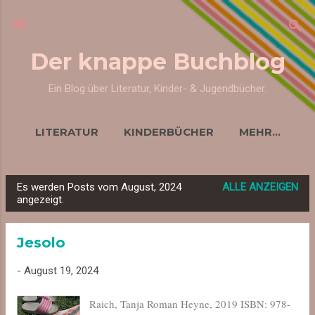
Direkt zum Hauptbereich
Der knappe Buchblog
Ein Blog über Literatur, Kinder- & Jugendbücher.
LITERATUR
KINDERBÜCHER
MEHR…
Es werden Posts vom August, 2024
ALLE ANZEIGEN
P
angezeigt.
o
s
Jesolo
t
s
-
August 19, 2024
Raich, Tanja Roman Heyne, 2019 ISBN: 978-