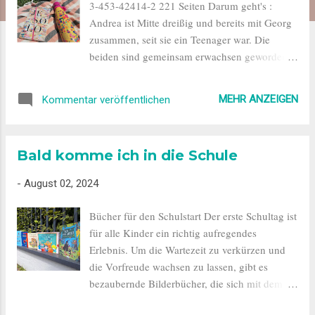
3-453-42414-2 221 Seiten Darum geht's :
Andrea ist Mitte dreißig und bereits mit Georg
zusammen, seit sie ein Teenager war. Die
beiden sind gemeinsam erwachsen geworden
und waren bisher bei allen Entwicklungen
dabei, die zum Erwachsenwerden
MEHR ANZEIGEN
Kommentar veröffentlichen
dazugehören. Nun sind sie an einen Punkt
gelangt, an dem sie aber auseinander driften.
Andrea findet ihren Job okay, sie findet den
Bald komme ich in die Schule
jährlichen Urlaub in Jesolo okay, sie findet ihre
Beziehung okay. Aber mehr auch nicht.
-
August 02, 2024
Langsam fängt sie an, zu hinterfragen, ob sie
Georg wirklich noch liebt oder ob sie ihn
Bücher für den Schulstart Der erste Schultag ist
einfach nur gewöhnt ist. Georg will seinerseits
für alle Kinder ein richtig aufregendes
unbedingt die nächsten Schritte machen. Er
Erlebnis. Um die Wartezeit zu verkürzen und
will, dass Andrea zu ihm zieht, dass sie
die Vorfreude wachsen zu lassen, gibt es
heiraten, dass sie Kinder bekommen und
bezaubernde Bilderbücher, die sich mit dem
versteht nicht, warum Andrea nicht bereit dazu
Thema beschäftigen. Heuer sind zwei neue
ist. Mehr und mehr streiten sich die beiden