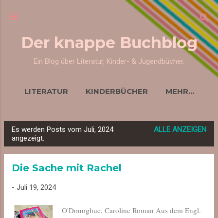
Direkt zum Hauptbereich
Der knappe Buchblog
Ein Blog über Literatur, Kinder- & Jugendbücher.
LITERATUR
KINDERBÜCHER
MEHR…
Es werden Posts vom Juli, 2024
ALLE ANZEIGEN
P
angezeigt.
o
s
Die Sache mit Rachel
t
s
-
Juli 19, 2024
O'Donoghue, Caroline Roman Aus dem Engl.