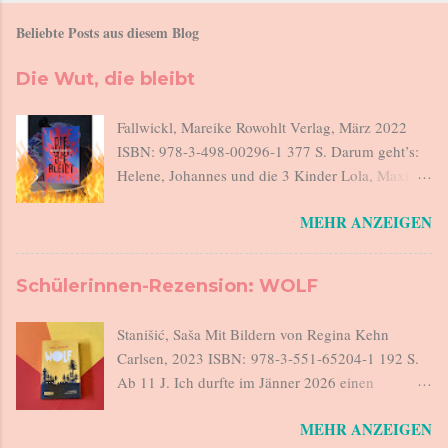
Beliebte Posts aus diesem Blog
Die Wut, die bleibt
Fallwickl, Mareike Rowohlt Verlag, März 2022
ISBN: 978-3-498-00296-1 377 S. Darum geht’s:
Helene, Johannes und die 3 Kinder Lola, Maxi
und Lucius sitzen beim Abendessen. Als
MEHR ANZEIGEN
Johannes sagt „Haben wir kein Salz“, steht
Helene auf, geht auf den Balkon und stürzt sich
12 m in die Tiefe. Es war zu viel. Helene ist am
Schülerinnen-Rezension: WOLF
Ende. Johannes verlässt morgens um 6 das Haus,
geht seiner Arbeit nach, kommt abends nach
Stanišić, Saša Mit Bildern von Regina Kehn
Hause. Helene ist in der Zwischenzeit
Carlsen, 2023 ISBN: 978-3-551-65204-1 192 S.
verantwortlich für eine rebellische Teenager-
Ab 11 J. Ich durfte im Jänner 2026 einen
Tochter, für ein forderndes Kindergartenkind und
Workshop zum Thema 'Lesen-Buchblog-
für den 18 Monate alten Lucius. Sie sind in dieser
MEHR ANZEIGEN
Bookstagram und co' im Bundesrealgymnasium
Wohnung, die sie versucht, sauber zu halten und