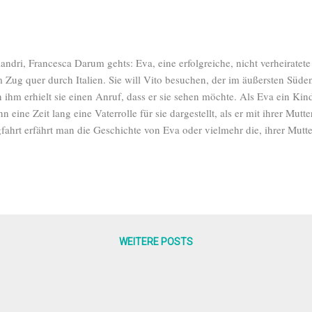
andri, Francesca Darum gehts: Eva, eine erfolgreiche, nicht verheiratete
 Zug quer durch Italien. Sie will Vito besuchen, der im äußersten Süden
 ihm erhielt sie einen Anruf, dass er sie sehen möchte. Als Eva ein Kind
n eine Zeit lang eine Vaterrolle für sie dargestellt, als er mit ihrer Mutte
fahrt erfährt man die Geschichte von Eva oder vielmehr die, ihrer Mutter
ommen hat und nicht wusste, wie sie sich um ihr Baby kümmern soll wä
hgeht. In dem Roman geht es um tiefe Gefühle zwischen Mutter und Toc
tirols, um das harte Leben in einem Dorf, wenn man nicht den Vorstellu
 deren Zusammenhalt, um den Weg einer starken, schönen Frau und um
thmus, der über Jahre ihr Leben bestimmen sollte: zehn Monate im Jahr 
WEITERE POSTS