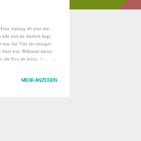
 Frau Anfang 40 reist mit
 lebt und im Sterben liegt.
 war, hat Vito als einziger
r liiert war. Während dieser
, die Eva als ledige Frau
hrend sie ihrer Arbeit
hter, um die Geschichte
MEHR ANZEIGEN
ngen entspricht, um Familie
 die Liebe. "So begann der
bei der Fa...