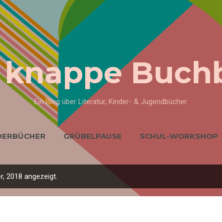
Direkt zum Hauptbereich
 knappe Buch
Ein Blog über Literatur, Kinder- & Jugendbücher.
DERBÜCHER
GRÜBELPAUSE
SCHUL-WORKSHOP
MICH
KONTAKT
MEHR…
NEWSLETTER ANME
, 2018 angezeigt.