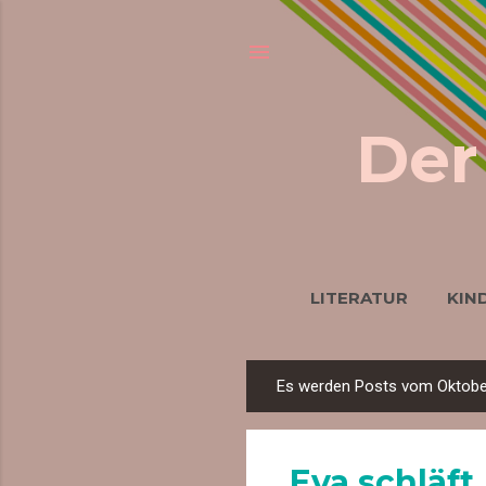
Der
LITERATUR
KIN
ÜBER 
Es werden Posts vom Oktober
P
o
s
Eva schläft
t