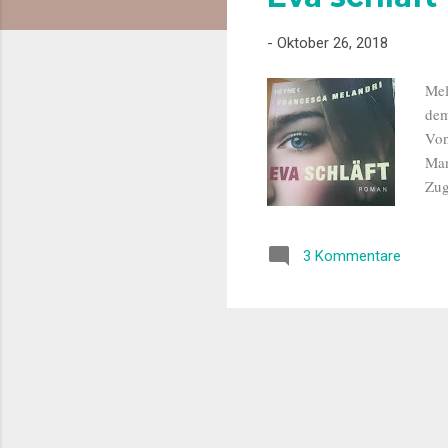
s
-
Oktober 26, 2018
Mel
dem
Von
Man
Zug
bek
nac
3 Kommentare
Süd
und
Rhy