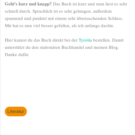
Geht's kurz und knapp?
Das Buch ist kurz und man liest es sehr
schnell durch. Sprachlich ist es sehr gelungen, außerdem
spannend und punktet mit einem sehr überraschenden Schluss.
Mir hat es nun viel besser gefallen, als ich anfangs dachte.
Hier kannst du das Buch direkt bei der
Tyrolia
bestellen. Damit
unterstützt du den stationären Buchhandel und meinen Blog.
Danke dafür.
Literatur
K
o