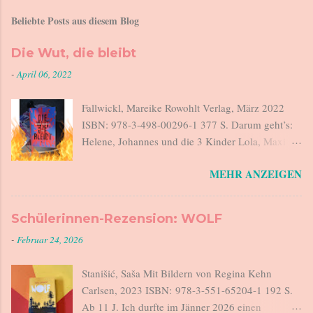
Beliebte Posts aus diesem Blog
Die Wut, die bleibt
-
April 06, 2022
Fallwickl, Mareike Rowohlt Verlag, März 2022
ISBN: 978-3-498-00296-1 377 S. Darum geht’s:
Helene, Johannes und die 3 Kinder Lola, Maxi
und Lucius sitzen beim Abendessen. Als
MEHR ANZEIGEN
Johannes sagt „Haben wir kein Salz“, steht
Helene auf, geht auf den Balkon und stürzt sich
12 m in die Tiefe. Es war zu viel. Helene ist am
Schülerinnen-Rezension: WOLF
Ende. Johannes verlässt morgens um 6 das Haus,
-
Februar 24, 2026
geht seiner Arbeit nach, kommt abends nach
Hause. Helene ist in der Zwischenzeit
Stanišić, Saša Mit Bildern von Regina Kehn
verantwortlich für eine rebellische Teenager-
Carlsen, 2023 ISBN: 978-3-551-65204-1 192 S.
Tochter, für ein forderndes Kindergartenkind und
Ab 11 J. Ich durfte im Jänner 2026 einen
für den 18 Monate alten Lucius. Sie sind in dieser