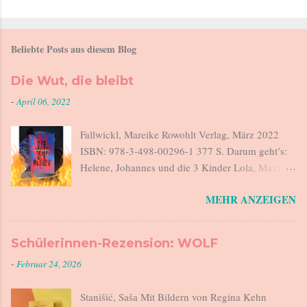
Beliebte Posts aus diesem Blog
Die Wut, die bleibt
-
April 06, 2022
Fallwickl, Mareike Rowohlt Verlag, März 2022
ISBN: 978-3-498-00296-1 377 S. Darum geht’s:
Helene, Johannes und die 3 Kinder Lola, Maxi
und Lucius sitzen beim Abendessen. Als
MEHR ANZEIGEN
Johannes sagt „Haben wir kein Salz“, steht
Helene auf, geht auf den Balkon und stürzt sich
12 m in die Tiefe. Es war zu viel. Helene ist am
Schülerinnen-Rezension: WOLF
Ende. Johannes verlässt morgens um 6 das Haus,
-
Februar 24, 2026
geht seiner Arbeit nach, kommt abends nach
Hause. Helene ist in der Zwischenzeit
Stanišić, Saša Mit Bildern von Regina Kehn
verantwortlich für eine rebellische Teenager-