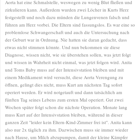
Aorta hat eine Schmalstelle, weswegen zu wenig Blut fließen und
zirkulieren kann. Außerdem wurden zwei Löcher in Kurts Herz
festgestellt und noch dazu münden die Lungenvenen falsch und
führen am Herz vorbei. Die Eltern sind fassungslos. Es war eine so
problemlose Schwangerschaft und auch die Untersuchung nach
der Geburt war in Ordnung. Nie hatten sie daran gedacht, dass
etwas nicht stimmen könnte. Und nun bekommen sie diese
Diagnose, wissen nicht, wie sie überstehen sollen, was jetzt folgt
und wissen in Wahrheit nicht einmal, was jetzt folgen wird. Anita
und Toms Baby muss auf der Intensivstation bleiben und mit
einem Medikament wird versucht, diese Aorta Verengung zu
öffnen, gelingt dies nicht, muss Kurt am nächsten Tag sofort
operiert werden. Er wird notgetauft und dann tatsächlich am
fünften Tag seines Lebens zum ersten Mal operiert. Gut zwei
Wochen später folgt schon die nächste Operation. Monate lang
muss Kurt auf der Intensivstation bleiben, während in dieser
ganzen Zeit "leider kein Eltern-Kind-Zimmer frei ist". Anita kann
also nur 2x täglich zu ihm. Dazwischen muss sie immer wieder
nach Hause, um Milch abzupumpen, damit der kleine Kämpfer