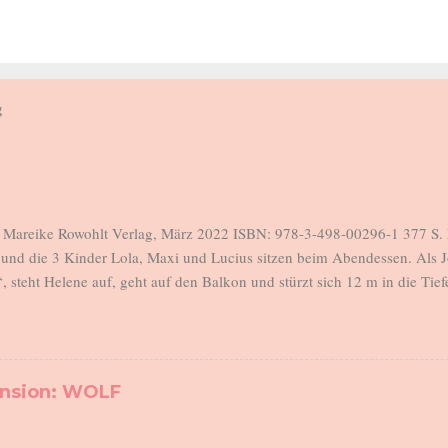
g
, Mareike Rowohlt Verlag, März 2022 ISBN: 978-3-498-00296-1 377 S. 
und die 3 Kinder Lola, Maxi und Lucius sitzen beim Abendessen. Als 
“, steht Helene auf, geht auf den Balkon und stürzt sich 12 m in die Tiefe
Johannes verlässt morgens um 6 das Haus, geht seiner Arbeit nach, 
t in der Zwischenzeit verantwortlich für eine rebellische Teenager-Tochte
tenkind und für den 18 Monate alten Lucius. Sie sind in dieser Wohnung
d können im Schatten der Pandemie seit Monaten kaum jemanden treffen.
ension: WOLF
ufen, tröstet, schimpft, beruhigt, schlichtet, ist für alles zuständig, was
Und sie hat einen Punkt erreicht, an dem sie nicht mehr kann. Helenes b