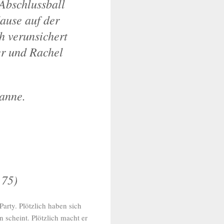
 Abschlussball
ause auf der
h verunsichert
 er und Rachel
ianne.
 75)
Party. Plötzlich haben sich
n scheint. Plötzlich macht er