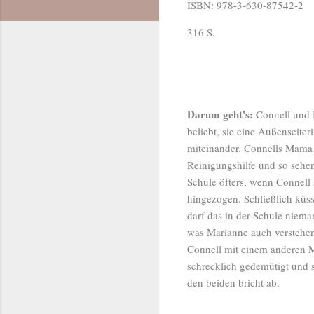
ISBN: 978-3-630-87542-2
316 S.
Darum geht's:
Connell und M
beliebt, sie eine Außenseiter
miteinander. Connells Mama a
Reinigungshilfe und so sehe
Schule öfters, wenn Connell 
hingezogen. Schließlich küs
darf das in der Schule niema
was Marianne auch verstehen
Connell mit einem anderen M
schrecklich gedemütigt und 
den beiden bricht ab.