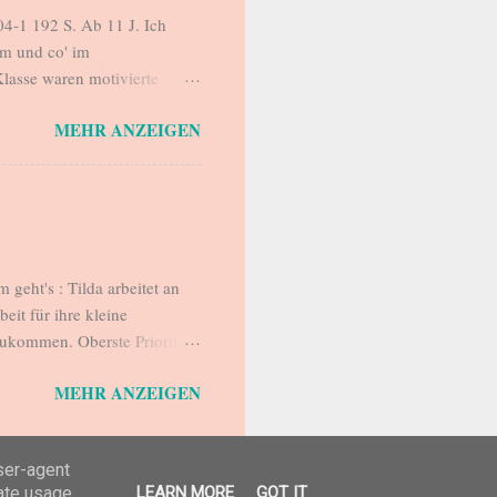
4-1 192 S. Ab 11 J. Ich
m und co' im
lasse waren motivierte
ezension und machten
MEHR ANZEIGEN
h habe versprochen,
ehr gerne ein. Mehr noch:
z wundervoll geschrieben und
von Lara: Ich schreibe heute
ić und ich würde es denen
eht's : Tilda arbeitet an
it für ihre kleine
zukommen. Oberste Priorität
t eine halbwegs erträgliche
MEHR ANZEIGEN
et im Schwimmbad statt. Dort
s ab. Aus ihrem eigenen
s Wichtigste, aus der Stadt
user-agent
ür die kleine Ida und könnte
rate usage
LEARN MORE
GOT IT