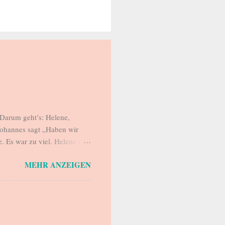
Darum geht’s: Helene,
Johannes sagt „Haben wir
. Es war zu viel. Helene ist
kommt abends nach Hause.
MEHR ANZEIGEN
r, für ein forderndes
, die sie versucht, sauber zu
 Sie kocht, wäscht, bügelt,
 der Alltag hergibt bzw.
este Freundin Sarah versucht