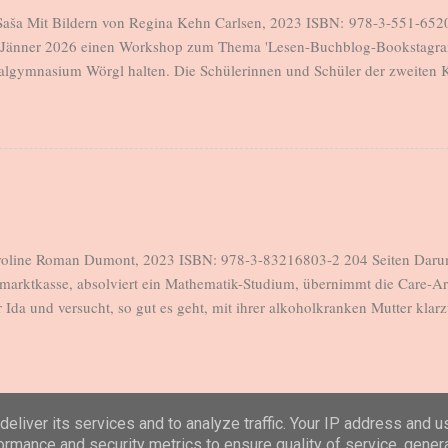
 mit Lola nach dieser Tragöd...
 Saša Mit Bildern von Regina Kehn Carlsen, 2023 ISBN: 978-3-551-6520
m Jänner 2026 einen Workshop zum Thema 'Lesen-Buchblog-Bookstagra
lgymnasium Wörgl halten. Die Schülerinnen und Schüler der zweiten K
n und Leser. Drei Schülerinnen verfassten nach dem Workshop eine R
ch tolle Bilder des Buches, das sie als Klassenlektüre gelesen haben. Ic
en auf meinem Blog zu veröffentlichen und halte dieses Versprechen s
 mich geehrt, dass ich diese Gastbeiträge hier zeigen darf. Sie sind gan
r sind einfach großartig. Danke an euch drei! 😊 Bookpic & Rezension 
nsion über ein Buch mit dem Titel „Wolf“. Der Autor heißt Saša Staniš
, die Jugendbücher lieben und etwa im Alter von zehn bis dreize...
oline Roman Dumont, 2023 ISBN: 978-3-83216803-2 204 Seiten Darum g
marktkasse, absolviert ein Mathematik-Studium, übernimmt die Care-Arbe
 Ida und versucht, so gut es geht, mit ihrer alkoholkranken Mutter klar
, ihre kleine Schwester vor der Mutter zu schützen und ihr so gut es geh
zu bescheren. Die einzige Auszeit, die sich Tilda selbst zugesteht, find
 sie 22 Bahnen, manchmal 23 und taucht im wahrsten Sinne des Worte
reis sind nur noch die wenigsten in dieser Kleinstadt. Für alle war es da
eliver its services and to analyze traffic. Your IP address and 
men. Alle wollten weg. Auch Tilda, aber sie fühlt sich verantwortlich f
ormance and security metrics to ensure quality of service, gene
Powered by Blogger