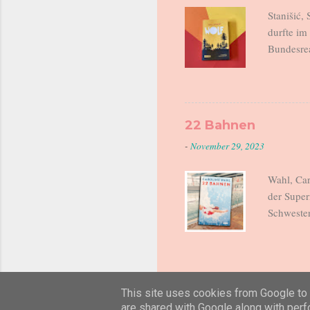
gemeinsam
Stanišić,
durfte i
Bundesrea
Leserinne
unglaubli
Rezension
Ich fühle
22 Bahnen
die Bilde
-
November 29, 2023
eine Reze
empfehlen
Wahl, Car
der Super
Schwester
hat dabei
Kindheit 
schwimmt
Freundesk
This site uses cookies from Google to d
rauszukom
are shared with Google along with perf