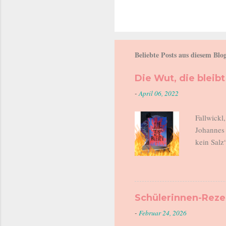
Beliebte Posts aus diesem Blo
Die Wut, die bleibt
-
April 06, 2022
Fallwickl
Johannes 
kein Salz
am Ende. 
Helene is
Kindergar
halten un
Schülerinnen-Rez
geht einka
-
Februar 24, 2026
fordert. 