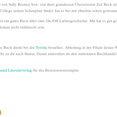
il von Sally Rooney bzw. von ihrer grandiosen Übersetzerin Zoë Beck s
y College seinen Schauplatz findet, hat es bei mir ohnehin schon gewonn
ist ein gutes Buch über eine On-/Off-Liebesgeschichte. Mir hat es gut g
Roman nicht enttäuscht sein.
as Buch direkt bei der
Tyrolia
bestellen. Abholung in der Filiale deiner
chs zu dir nach Hause. Damit unterstützt du den stationären Buchhande
hand Literaturverlag
für das Rezensionsexemplar.