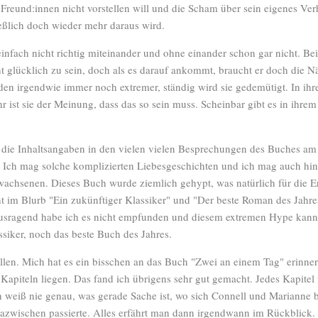
n Freund:innen nicht vorstellen will und die Scham über sein eigenes Ver
ießlich doch wieder mehr daraus wird.
infach nicht richtig miteinander und ohne einander schon gar nicht. Be
t glücklich zu sein, doch als es darauf ankommt, braucht er doch die 
n irgendwie immer noch extremer, ständig wird sie gedemütigt. In ihre
ist sie der Meinung, dass das so sein muss. Scheinbar gibt es in ihre
 die Inhaltsangaben in den vielen vielen Besprechungen des Buches am
t. Ich mag solche komplizierten Liebesgeschichten und ich mag auch hi
achsenen. Dieses Buch wurde ziemlich gehypt, was natürlich für die E
ht im Blurb "Ein zukünftiger Klassiker" und "Der beste Roman des Jahres
usragend habe ich es nicht empfunden und diesem extremen Hype kann 
assiker, noch das beste Buch des Jahres.
allen. Mich hat es ein bisschen an das Buch "Zwei an einem Tag" erinne
apiteln liegen. Das fand ich übrigens sehr gut gemacht. Jedes Kapitel
n weiß nie genau, was gerade Sache ist, wo sich Connell und Marianne
dazwischen passierte. Alles erfährt man dann irgendwann im Rückblick.