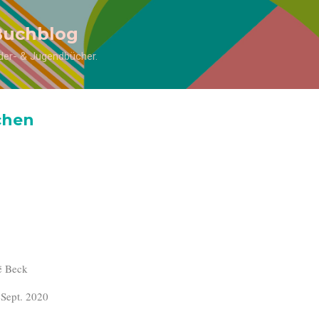
Direkt zum Hauptbereich
Buchblog
inder- & Jugendbücher.
chen
ë Beck
 Sept. 2020