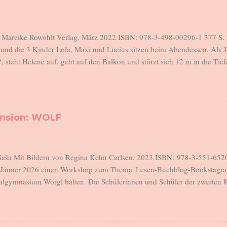
, Mareike Rowohlt Verlag, März 2022 ISBN: 978-3-498-00296-1 377 S. 
und die 3 Kinder Lola, Maxi und Lucius sitzen beim Abendessen. Als 
“, steht Helene auf, geht auf den Balkon und stürzt sich 12 m in die Tiefe
Johannes verlässt morgens um 6 das Haus, geht seiner Arbeit nach, 
t in der Zwischenzeit verantwortlich für eine rebellische Teenager-Tochte
tenkind und für den 18 Monate alten Lucius. Sie sind in dieser Wohnung
d können im Schatten der Pandemie seit Monaten kaum jemanden treffen.
ension: WOLF
ufen, tröstet, schimpft, beruhigt, schlichtet, ist für alles zuständig, was
Und sie hat einen Punkt erreicht, an dem sie nicht mehr kann. Helenes b
 mit Lola nach dieser Tragöd...
 Saša Mit Bildern von Regina Kehn Carlsen, 2023 ISBN: 978-3-551-6520
m Jänner 2026 einen Workshop zum Thema 'Lesen-Buchblog-Bookstagra
lgymnasium Wörgl halten. Die Schülerinnen und Schüler der zweiten K
n und Leser. Drei Schülerinnen verfassten nach dem Workshop eine R
ch tolle Bilder des Buches, das sie als Klassenlektüre gelesen haben. Ic
en auf meinem Blog zu veröffentlichen und halte dieses Versprechen s