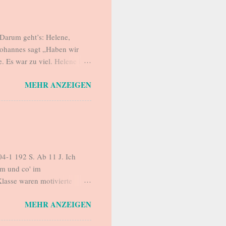
Darum geht’s: Helene,
Johannes sagt „Haben wir
. Es war zu viel. Helene ist
kommt abends nach Hause.
MEHR ANZEIGEN
r, für ein forderndes
, die sie versucht, sauber zu
 Sie kocht, wäscht, bügelt,
 der Alltag hergibt bzw.
este Freundin Sarah versucht
4-1 192 S. Ab 11 J. Ich
m und co' im
lasse waren motivierte
ezension und machten
MEHR ANZEIGEN
h habe versprochen,
ehr gerne ein. Mehr noch: