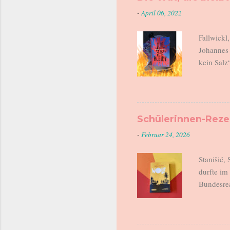
-
April 06, 2022
Fallwickl
Johannes 
kein Salz
am Ende. 
Helene is
Kindergar
halten un
Schülerinnen-Rez
geht einka
-
Februar 24, 2026
fordert. 
gemeinsam
Stanišić,
durfte i
Bundesrea
Leserinne
unglaubli
Rezension