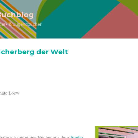
Direkt zum Hauptbereich
Buchblog
inder- & Jugendbücher.
ücherberg der Welt
nate Loew
habe ich mir einige Bücher aus dem
Jumbo