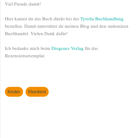
Viel Freude damit!
Hier kannst du das Buch direkt bei der
Tyrolia Buchhandlung
bestellen. Damit unterstützt du meinen Blog und den stationären
Buchhandel. Vielen Dank dafür!
Ich bedanke mich beim
Diogenes Verlag
für das
Rezensionsexemplar.
Kinder
Kleinkind
K
o
m
m