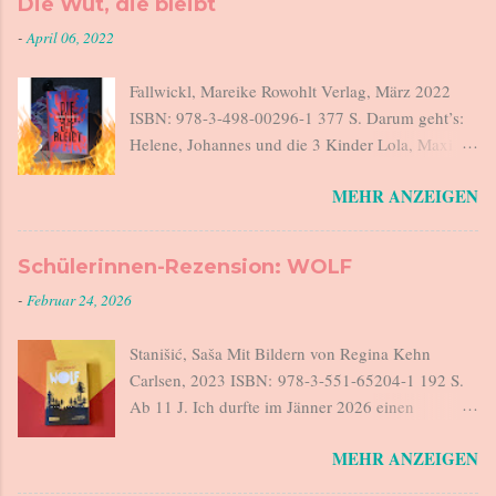
Die Wut, die bleibt
-
April 06, 2022
Fallwickl, Mareike Rowohlt Verlag, März 2022
ISBN: 978-3-498-00296-1 377 S. Darum geht’s:
Helene, Johannes und die 3 Kinder Lola, Maxi
und Lucius sitzen beim Abendessen. Als
MEHR ANZEIGEN
Johannes sagt „Haben wir kein Salz“, steht
Helene auf, geht auf den Balkon und stürzt sich
12 m in die Tiefe. Es war zu viel. Helene ist am
Schülerinnen-Rezension: WOLF
Ende. Johannes verlässt morgens um 6 das Haus,
-
Februar 24, 2026
geht seiner Arbeit nach, kommt abends nach
Hause. Helene ist in der Zwischenzeit
Stanišić, Saša Mit Bildern von Regina Kehn
verantwortlich für eine rebellische Teenager-
Carlsen, 2023 ISBN: 978-3-551-65204-1 192 S.
Tochter, für ein forderndes Kindergartenkind und
Ab 11 J. Ich durfte im Jänner 2026 einen
für den 18 Monate alten Lucius. Sie sind in dieser
Workshop zum Thema 'Lesen-Buchblog-
Wohnung, die sie versucht, sauber zu halten und
MEHR ANZEIGEN
Bookstagram und co' im Bundesrealgymnasium
können im Schatten der Pandemie seit Monaten
Wörgl halten. Die Schülerinnen und Schüler der
kaum jemanden treffen. Sie kocht, wäscht, bügelt,