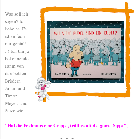
Was soll ich
sagen? Ich
liebe es. Es
ist einfach
nur genial!!
:-) Ich bin ja
bekennende
Fanin von
den beiden
Brüdern
Julian und
Timon
Meyer. Und
Sätze wie:
"Hat die Feldmaus eine Grippe, trifft es oft die ganze Sippe",