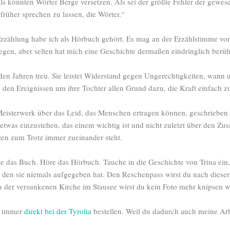
als könnten Wörter Berge versetzen. Als sei der größte Fehler der gewese
 früher sprechen zu lassen, die Wörter.“
rzählung habe ich als Hörbuch gehört. Es mag an der Erzählstimme vo
egen, aber selten hat mich eine Geschichte dermaßen eindringlich berüh
ll den Jahren treu. Sie leistet Widerstand gegen Ungerechtigkeiten, wann 
h den Ereignissen um ihre Tochter allen Grund dazu, die Kraft einfach zu 
Meisterwerk über das Leid, das Menschen ertragen können, geschrieben
 etwas einzustehen, das einem wichtig ist und nicht zuletzt über den 
ten zum Trotz immer zueinander steht.
e das Buch. Höre das Hörbuch. Tauche in die Geschichte von Trina ein,
den sie niemals aufgegeben hat. Den Reschenpass wirst du nach dieser
 der versunkenen Kirche im Stausee wirst du kein Foto mehr knipsen 
e immer
direkt bei der Tyrolia
bestellen. Weil du dadurch auch meine Arb