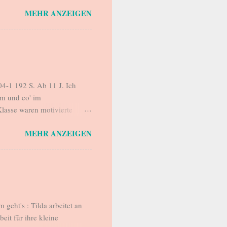
kommt abends nach Hause.
MEHR ANZEIGEN
r, für ein forderndes
, die sie versucht, sauber zu
 Sie kocht, wäscht, bügelt,
 der Alltag hergibt bzw.
este Freundin Sarah versucht
4-1 192 S. Ab 11 J. Ich
m und co' im
lasse waren motivierte
ezension und machten
MEHR ANZEIGEN
h habe versprochen,
ehr gerne ein. Mehr noch:
z wundervoll geschrieben und
von Lara: Ich schreibe heute
ić und ich würde es denen
eht's : Tilda arbeitet an
it für ihre kleine