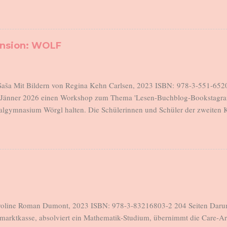
Johannes verlässt morgens um 6 das Haus, geht seiner Arbeit nach, 
t in der Zwischenzeit verantwortlich für eine rebellische Teenager-Tochte
tenkind und für den 18 Monate alten Lucius. Sie sind in dieser Wohnung
d können im Schatten der Pandemie seit Monaten kaum jemanden treffen.
ension: WOLF
ufen, tröstet, schimpft, beruhigt, schlichtet, ist für alles zuständig, was
Und sie hat einen Punkt erreicht, an dem sie nicht mehr kann. Helenes b
 mit Lola nach dieser Tragöd...
 Saša Mit Bildern von Regina Kehn Carlsen, 2023 ISBN: 978-3-551-6520
m Jänner 2026 einen Workshop zum Thema 'Lesen-Buchblog-Bookstagra
lgymnasium Wörgl halten. Die Schülerinnen und Schüler der zweiten K
n und Leser. Drei Schülerinnen verfassten nach dem Workshop eine R
ch tolle Bilder des Buches, das sie als Klassenlektüre gelesen haben. Ic
en auf meinem Blog zu veröffentlichen und halte dieses Versprechen s
 mich geehrt, dass ich diese Gastbeiträge hier zeigen darf. Sie sind gan
r sind einfach großartig. Danke an euch drei! 😊 Bookpic & Rezension 
nsion über ein Buch mit dem Titel „Wolf“. Der Autor heißt Saša Staniš
, die Jugendbücher lieben und etwa im Alter von zehn bis dreize...
oline Roman Dumont, 2023 ISBN: 978-3-83216803-2 204 Seiten Darum g
marktkasse, absolviert ein Mathematik-Studium, übernimmt die Care-Arbe