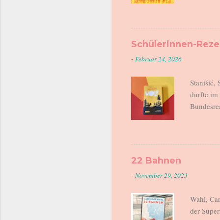
am Ende. 
Helene is
Kindergar
halten un
Schülerinnen-Rez
geht einka
-
Februar 24, 2026
fordert. 
gemeinsam
Stanišić,
durfte i
Bundesrea
Leserinne
unglaubli
Rezension
Ich fühle
22 Bahnen
die Bilde
-
November 29, 2023
eine Reze
empfehlen
Wahl, Car
der Super