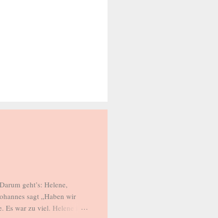
Darum geht’s: Helene,
Johannes sagt „Haben wir
. Es war zu viel. Helene ist