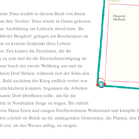
stin Trina erzählt in diesem Buch von ihrem
e an ihre Tochter. Trina wurde in Graun geboren,
e Ausbildung zur Lehrerin absolvierte. Ihr
dtiroler Bergdorf, gelegen am Reschenpass an
sie zu keinem Zeitpunkt ihres Lebens
n. Erst kamen die Faschisten, die ihr
ig zu sein und ihr die Daseinsberechtigung im
nn brach der zweite Weltkrieg aus und sie
hrem Dorf fliehen, während sich der Sohn den
s. Bald nachdem der Krieg endlich vorbei war
zurückkehren konnten, begannen die Arbeiten
samte Dorf überfluten sollte, um für die
ie in Norditalien Sorge zu tragen. Bis zuletzt
ihrem Mann Erich und einigen Dorfbewohnern Widerstand und kämpfte f
en schrieb sie Briefe an die umliegenden Gemeinden, die Pfarren, den B
h erst, als das Wasser anfing, zu steigen.