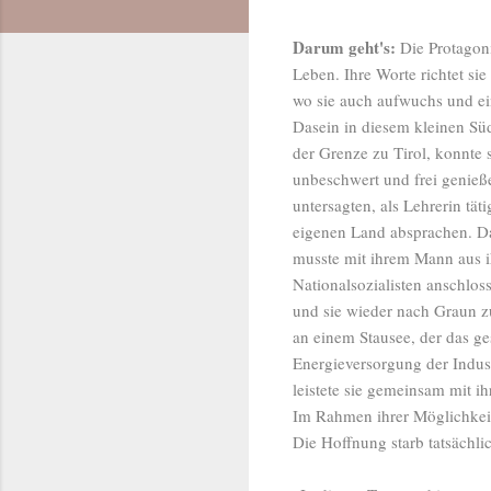
Darum geht's:
Die Protagoni
Leben. Ihre Worte richtet si
wo sie auch aufwuchs und ein
Dasein in diesem kleinen Sü
der Grenze zu Tirol, konnte 
unbeschwert und frei genieße
untersagten, als Lehrerin tät
eigenen Land absprachen. Da
musste mit ihrem Mann aus i
Nationalsozialisten anschlos
und sie wieder nach Graun 
an einem Stausee, der das ge
Energieversorgung der Industr
leistete sie gemeinsam mit 
Im Rahmen ihrer Möglichkeit
Die Hoffnung starb tatsächlic